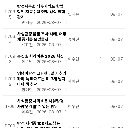
탐정사무소 배우자외도 합법
11709
적인 자료수집 진행 방식 이해
민지윤
1
08-07
5
관계
민지윤
2026-08-07
1
사설탐정 불륜 조사 사례, 어떻
11709
게 증거를 모았을까
류하진
1
08-07
4
류하진
2026-08-07
1
11709
흥신소 처리비용 2026 최신
이수민
1
08-07
3
이수민
2026-08-07
1
엉덩이탐정 그림책 : 같이 추리
11709
하며 푹 빠져드는 5~7세 남자
한예린
1
08-07
2
아이 책 추천
한예린
2026-08-07
1
사설탐정 처리비용 사설탐정
117091
사람찾기 할 수 있는 범위
이우진
1
08-07
이우진
2026-08-07
1
탐정 자격증 100개도 넘는다
11709