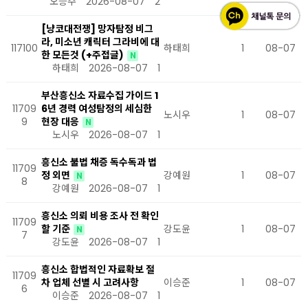
오승주
2026-08-07
2
[냥코대전쟁] 망자탐정 비그
라, 미소년 캐릭터 그라비에 대
117100
하태희
1
08-07
한 모든것 (+주접글)
N
하태희
2026-08-07
1
부산흥신소 자료수집 가이드 1
11709
6년 경력 여성탐정의 세심한
노시우
1
08-07
9
현장 대응
N
노시우
2026-08-07
1
흥신소 불법 채증 독수독과 법
11709
정 외면
강예원
1
08-07
N
8
강예원
2026-08-07
1
흥신소 의뢰 비용 조사 전 확인
11709
할 기준
강도윤
1
08-07
N
7
강도윤
2026-08-07
1
흥신소 합법적인 자료확보 절
11709
차 업체 선별 시 고려사항
이승준
1
08-07
6
이승준
2026-08-07
1