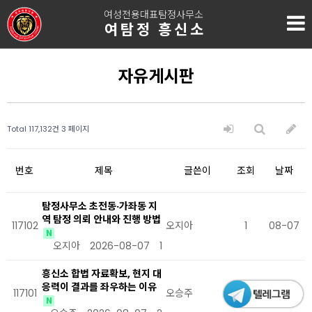
여성전용대표탐정사무소
여탐정 흥신소
자유게시판
Total 117,132건
3 페이지
번호
제목
글쓴이
조회
날짜
탐정사무소 초전동·가좌동 지
역 탐정 의뢰 안내와 진행 방법
117102
오지아
1
08-07
N
오지아
2026-08-07
1
흥신소 합법 자료확보, 현지 대
응력이 결과를 좌우하는 이유
117101
오승주
2
08-07
N