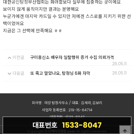
대한
공인탐정
부산협회는 화려함보다 실무에 집중하는 곳이에요
보이지 않게 움직이지만 결과는 분명해요
누군가에겐 마지막 카드일 수 있지만 저에겐 스스로를 지키기 위한 선
택이었어요
지금은 그 선택에 만족해요 ㅎㅎ
이전글
구미흥신소 배우자 일탈행위 증거 수집 의뢰가격
26.05.11
26.05.11
다음글
또 죽고 말았나요, 탐정님 6화 자막
회사명 : 여성 탐정사무소 / 대표 : 김세라, 김보리
사업자 등록번호 : 219-15-64714
대표전화 : 1533-8047
1533-8047
대표번호
Copyright ©
디텍티브정암.com
All rights reserved.