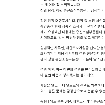
는 게 이때 확 느껴졌습니다.
창원 탐정, 창원
흥신소심부름센터
검색하며 
창원 탐정 대한조사기업, 진행 중 느낀 세심
중간중간 현재 상황과 조사가 어떻게 진행되
제가 요청했던 내용에는
흥신소심부름센터
성
시더라고요. 업무 범위가 정말 넓고 체계적
합법적인 사무실, 대한조사기업을 선택한 결
조사기업은 처음 상담부터 결과 전달까지 합
괜히 창원
흥신소심부름센터
이름이 알려진 
결과 이후, 마음의 변화 결과를 받아들었을 
다 훨씬 마음이 정리됐다는 점이에요.
사실을 알고 나니 앞으로의 선택도 차분하게 
외도, 불륜 문제는 감정만으로 해결할 수 없는
총평 | 외도·불륜 전문, 대한조사기업
흥신소